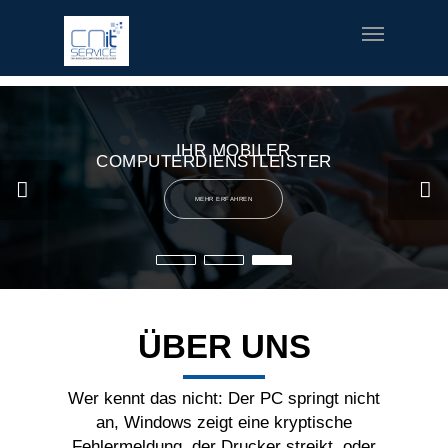
fred meyer gift card
offerte coupon torino
printable v8 v-
fusion coupons
build a bear printable coupon 10
rush music
gifts
special welcome coupon
IHR MOBILER
COMPUTERDIENSTLEISTER
MEHR ERFAHREN
ÜBER UNS
Wer kennt das nicht: Der PC springt nicht
an, Windows zeigt eine kryptische
Fehlermeldung, der Drucker streikt, oder