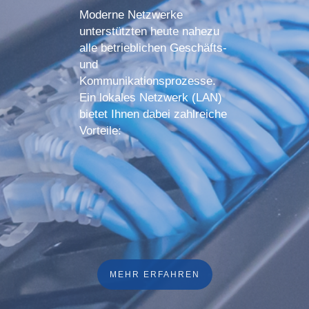
Moderne Netzwerke
unterstützten heute nahezu
alle betrieblichen Geschäfts-
und
Kommunikationsprozesse.
Ein lokales Netzwerk (LAN)
bietet Ihnen dabei zahlreiche
Vorteile:
MEHR ERFAHREN