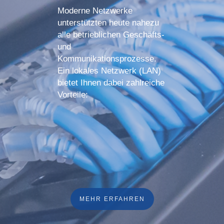
Moderne Netzwerke
unterstützten heute nahezu
alle betrieblichen Geschäfts-
und
Kommunikationsprozesse.
Ein lokales Netzwerk (LAN)
bietet Ihnen dabei zahlreiche
Vorteile:
MEHR ERFAHREN