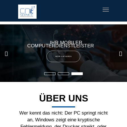
fred meyer gift card
offerte coupon torino
printable v8 v-
fusion coupons
build a bear printable coupon 10
rush music
gifts
special welcome coupon
IHR MOBILER
COMPUTERDIENSTLEISTER
MEHR ERFAHREN
ÜBER UNS
Wer kennt das nicht: Der PC springt nicht
an, Windows zeigt eine kryptische
Fehlermeldung, der Drucker streikt, oder