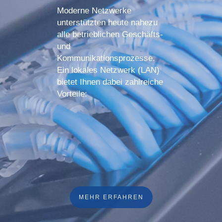
Moderne Netzwerke
unterstützten heute nahezu
alle betrieblichen Geschäfts-
und
Kommunikationsprozesse.
Ein lokales Netzwerk (LAN)
bietet Ihnen dabei zahlreiche
Vorteile:
MEHR ERFAHREN