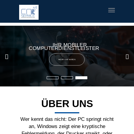
fred meyer gift card
offerte coupon torino
printable v8 v-
fusion coupons
build a bear printable coupon 10
rush music
gifts
special welcome coupon
IHR MOBILER
COMPUTERDIENSTLEISTER
MEHR ERFAHREN
ÜBER UNS
Wer kennt das nicht: Der PC springt nicht
an, Windows zeigt eine kryptische
Fehlermeldung, der Drucker streikt, oder