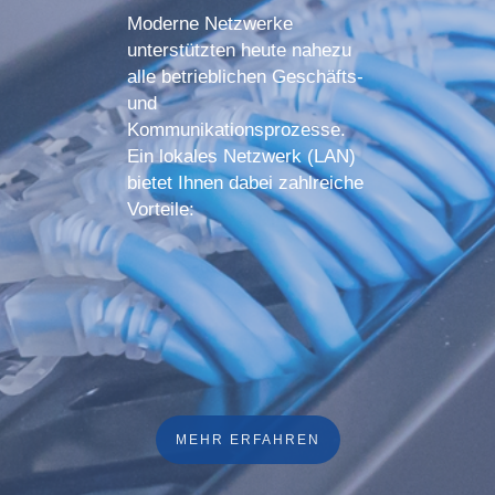
Moderne Netzwerke
unterstützten heute nahezu
alle betrieblichen Geschäfts-
und
Kommunikationsprozesse.
Ein lokales Netzwerk (LAN)
bietet Ihnen dabei zahlreiche
Vorteile:
MEHR ERFAHREN