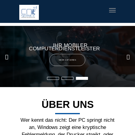
fred meyer gift card
offerte coupon torino
printable v8 v-
fusion coupons
build a bear printable coupon 10
rush music
gifts
special welcome coupon
IHR MOBILER
COMPUTERDIENSTLEISTER
MEHR ERFAHREN
ÜBER UNS
Wer kennt das nicht: Der PC springt nicht
an, Windows zeigt eine kryptische
Fehlermeldung, der Drucker streikt, oder