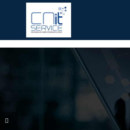
fred meyer gift card
offerte coupon torino
printable v8 v-fus