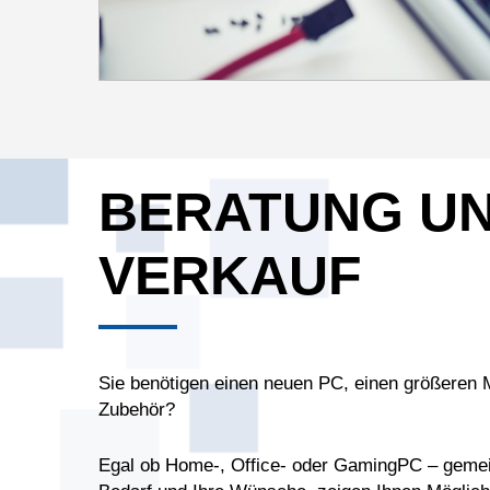
BERATUNG U
VERKAUF
Sie benötigen einen neuen PC, einen größeren M
Zubehör?
Egal ob Home-, Office- oder GamingPC – gemei