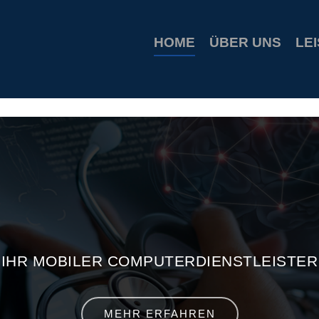
ion coupons
build a bear printable coupon 10
rush music gift
HOME
ÜBER UNS
LE
IHR MOBILER COMPUTERDIENSTLEISTER
MEHR ERFAHREN