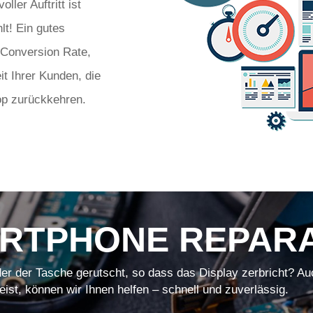
ler Auftritt ist
lt! Ein gutes
 Conversion Rate,
it Ihrer Kunden, die
op zurückkehren.
RTPHONE REPAR
er der Tasche gerutscht, so dass das Display zerbricht? Au
eist, können wir Ihnen helfen – schnell und zuverlässig.