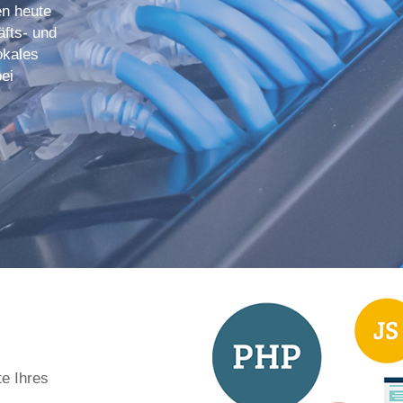
en heute
äfts- und
okales
ei
te Ihres