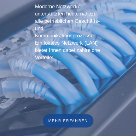
Moderne Netzwerke
unterstützten heute nahezu
alle betrieblichen Geschäfts-
und
Kommunikationsprozesse.
Ein lokales Netzwerk (LAN)
bietet Ihnen dabei zahlreiche
Vorteile:
MEHR ERFAHREN