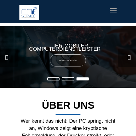
fred meyer gift card
offerte coupon torino
printable v8 v-
fusion coupons
build a bear printable coupon 10
rush music
gifts
special welcome coupon
IHR MOBILER
COMPUTERDIENSTLEISTER
MEHR ERFAHREN
ÜBER UNS
Wer kennt das nicht: Der PC springt nicht
an, Windows zeigt eine kryptische
Fehlermeldung, der Drucker streikt, oder