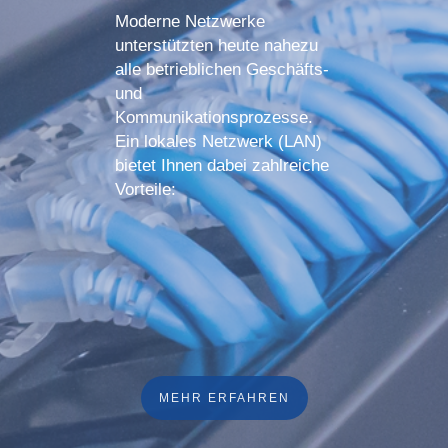
Moderne Netzwerke
unterstützten heute nahezu
alle betrieblichen Geschäfts-
und
Kommunikationsprozesse.
Ein lokales Netzwerk (LAN)
bietet Ihnen dabei zahlreiche
Vorteile:
MEHR ERFAHREN