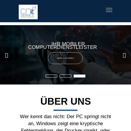
fred meyer gift card
offerte coupon torino
printable v8 v-
fusion coupons
build a bear printable coupon 10
rush music
gifts
special welcome coupon
IHR MOBILER
COMPUTERDIENSTLEISTER
MEHR ERFAHREN
ÜBER UNS
Wer kennt das nicht: Der PC springt nicht
an, Windows zeigt eine kryptische
Fehlermeldung, der Drucker streikt, oder