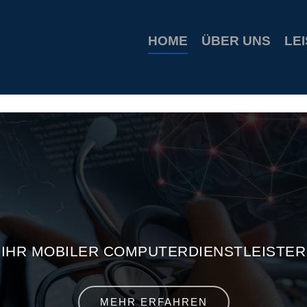
ion coupons
build a bear printable coupon 10
rush music gift
HOME
ÜBER UNS
LE
IHR MOBILER COMPUTERDIENSTLEISTER
MEHR ERFAHREN