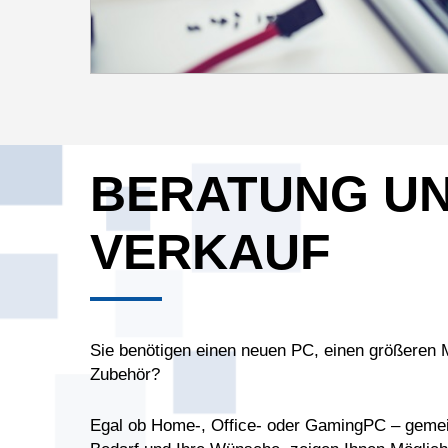
BERATUNG U
VERKAUF
Sie benötigen einen neuen PC, einen größeren M
Zubehör?
Egal ob Home-, Office- oder GamingPC – gemei