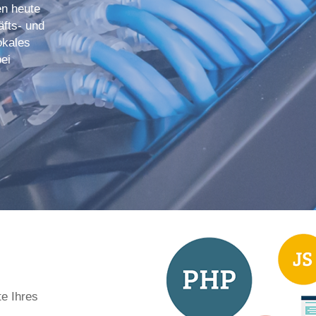
en heute
äfts- und
okales
ei
te Ihres