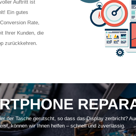
ler Auftritt ist
lt! Ein gutes
 Conversion Rate,
it Ihrer Kunden, die
op zurückkehren.
RTPHONE REPAR
er der Tasche gerutscht, so dass das Display zerbricht? Au
eist, können wir Ihnen helfen – schnell und zuverlässig.