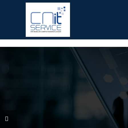
fred meyer gift card
offerte coupon torino
printable v8 v-fus