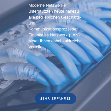
Moderne Netzwerke
unterstützten heute nahezu
alle betrieblichen Geschäfts-
und
Kommunikationsprozesse.
Ein lokales Netzwerk (LAN)
bietet Ihnen dabei zahlreiche
Vorteile:
MEHR ERFAHREN