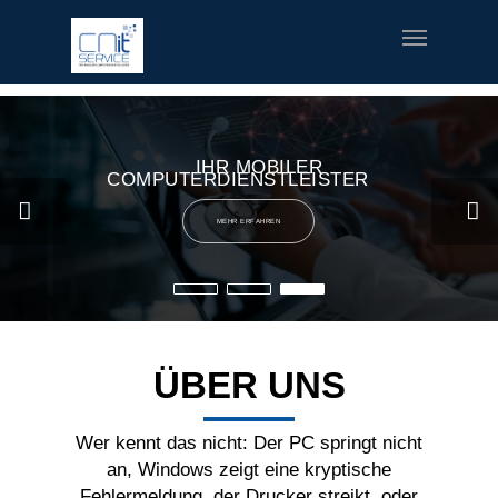
fred meyer gift card
offerte coupon torino
printable v8 v-
fusion coupons
build a bear printable coupon 10
rush music
gifts
special welcome coupon
IHR MOBILER
COMPUTERDIENSTLEISTER
MEHR ERFAHREN
ÜBER UNS
Wer kennt das nicht: Der PC springt nicht
an, Windows zeigt eine kryptische
Fehlermeldung, der Drucker streikt, oder