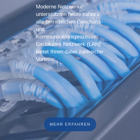
Moderne Netzwerke
unterstützten heute nahezu
alle betrieblichen Geschäfts-
und
Kommunikationsprozesse.
Ein lokales Netzwerk (LAN)
bietet Ihnen dabei zahlreiche
Vorteile:
MEHR ERFAHREN