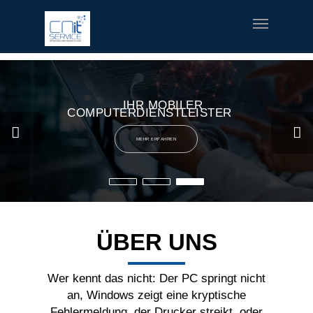
fred meyer gift card
offerte coupon torino
printable v8 v-
fusion coupons
build a bear printable coupon 10
rush music
gifts
special welcome coupon
IHR MOBILER
COMPUTERDIENSTLEISTER
MEHR ERFAHREN
ÜBER UNS
Wer kennt das nicht: Der PC springt nicht
an, Windows zeigt eine kryptische
Fehlermeldung, der Drucker streikt, oder