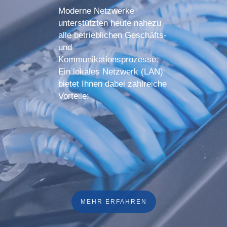
Moderne Netzwerke
unterstützten heute nahezu
alle betrieblichen Geschäfts-
und
Kommunikationsprozesse.
Ein lokales Netzwerk (LAN)
bietet Ihnen dabei zahlreiche
Vorteile:
MEHR ERFAHREN