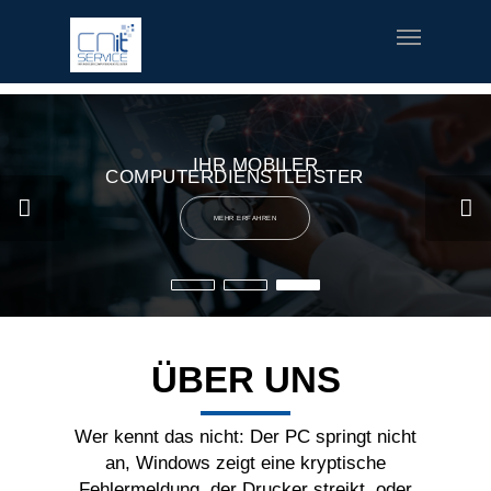
fred meyer gift card
offerte coupon torino
printable v8 v-
fusion coupons
build a bear printable coupon 10
rush music
gifts
special welcome coupon
IHR MOBILER
COMPUTERDIENSTLEISTER
MEHR ERFAHREN
ÜBER UNS
Wer kennt das nicht: Der PC springt nicht
an, Windows zeigt eine kryptische
Fehlermeldung, der Drucker streikt, oder