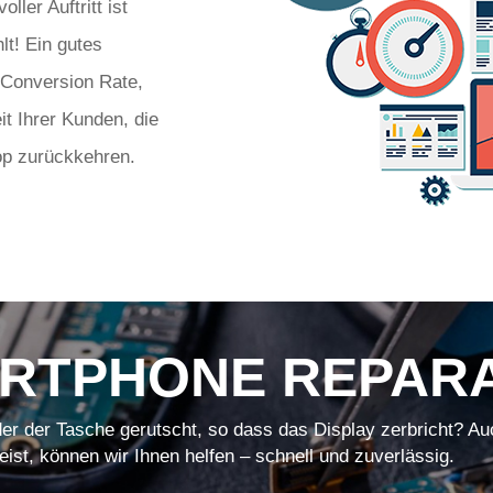
ler Auftritt ist
lt! Ein gutes
 Conversion Rate,
it Ihrer Kunden, die
op zurückkehren.
RTPHONE REPAR
er der Tasche gerutscht, so dass das Display zerbricht? Au
eist, können wir Ihnen helfen – schnell und zuverlässig.