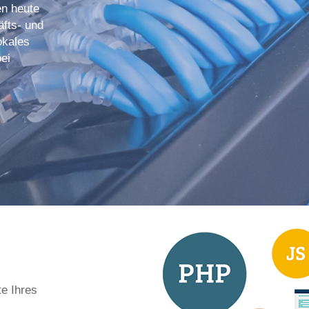
en heute
äfts- und
okales
ei
te Ihres