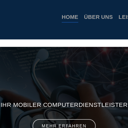
ion coupons
build a bear printable coupon 10
rush music gift
HOME
ÜBER UNS
LE
IHR MOBILER COMPUTERDIENSTLEISTER
MEHR ERFAHREN