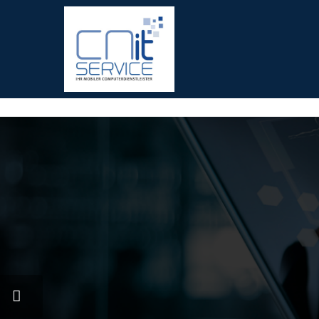
fred meyer gift card
offerte coupon torino
printable v8 v-fus