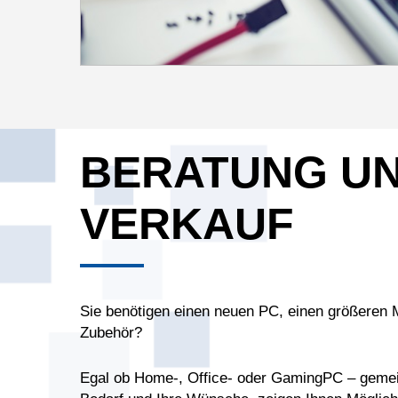
BERATUNG U
VERKAUF
Sie benötigen einen neuen PC, einen größeren M
Zubehör?
Egal ob Home-, Office- oder GamingPC – gemei