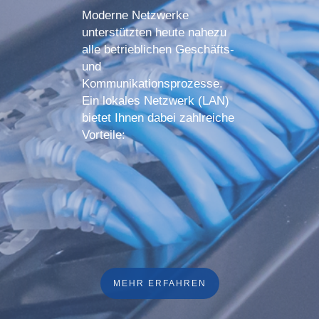
Moderne Netzwerke
unterstützten heute nahezu
alle betrieblichen Geschäfts-
und
Kommunikationsprozesse.
Ein lokales Netzwerk (LAN)
bietet Ihnen dabei zahlreiche
Vorteile:
MEHR ERFAHREN