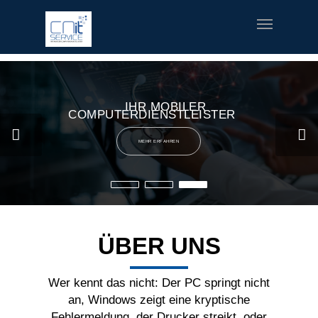
fred meyer gift card
offerte coupon torino
printable v8 v-
fusion coupons
build a bear printable coupon 10
rush music
gifts
special welcome coupon
IHR MOBILER
COMPUTERDIENSTLEISTER
MEHR ERFAHREN
ÜBER UNS
Wer kennt das nicht: Der PC springt nicht
an, Windows zeigt eine kryptische
Fehlermeldung, der Drucker streikt, oder