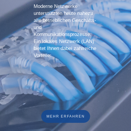
Moderne Netzwerke
unterstützten heute nahezu
alle betrieblichen Geschäfts-
und
Kommunikationsprozesse.
Ein lokales Netzwerk (LAN)
bietet Ihnen dabei zahlreiche
Vorteile:
MEHR ERFAHREN