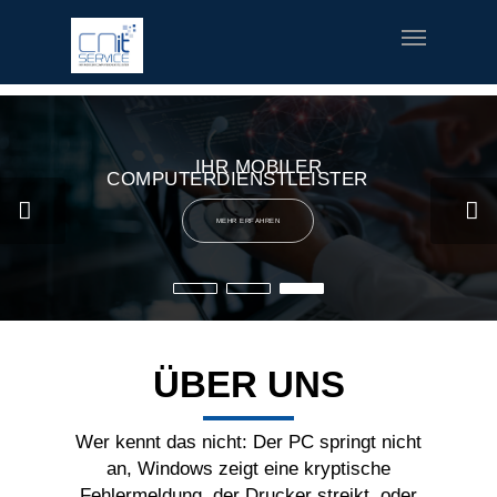
fred meyer gift card
offerte coupon torino
printable v8 v-
fusion coupons
build a bear printable coupon 10
rush music
gifts
special welcome coupon
IHR MOBILER
COMPUTERDIENSTLEISTER
MEHR ERFAHREN
ÜBER UNS
Wer kennt das nicht: Der PC springt nicht
an, Windows zeigt eine kryptische
Fehlermeldung, der Drucker streikt, oder