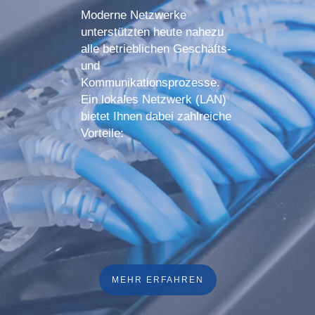
Moderne Netzwerke
unterstützten heute nahezu
alle betrieblichen Geschäfts-
und
Kommunikationsprozesse.
Ein lokales Netzwerk (LAN)
bietet Ihnen dabei zahlreiche
Vorteile:
MEHR ERFAHREN