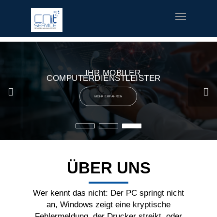
fred meyer gift card
offerte coupon torino
printable v8 v-
fusion coupons
build a bear printable coupon 10
rush music
gifts
special welcome coupon
IHR MOBILER
COMPUTERDIENSTLEISTER
MEHR ERFAHREN
ÜBER UNS
Wer kennt das nicht: Der PC springt nicht
an, Windows zeigt eine kryptische
Fehlermeldung, der Drucker streikt, oder