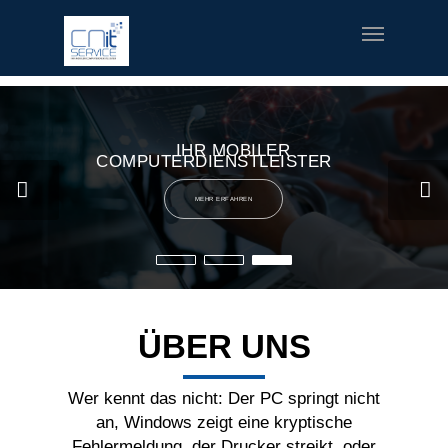
fred meyer gift card
offerte coupon torino
printable v8 v-
fusion coupons
build a bear printable coupon 10
rush music
gifts
special welcome coupon
IHR MOBILER
COMPUTERDIENSTLEISTER
MEHR ERFAHREN
ÜBER UNS
Wer kennt das nicht: Der PC springt nicht
an, Windows zeigt eine kryptische
Fehlermeldung, der Drucker streikt, oder