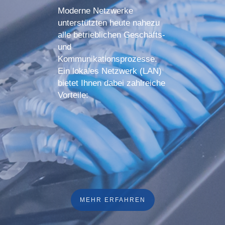
Moderne Netzwerke
unterstützten heute nahezu
alle betrieblichen Geschäfts-
und
Kommunikationsprozesse.
Ein lokales Netzwerk (LAN)
bietet Ihnen dabei zahlreiche
Vorteile:
MEHR ERFAHREN