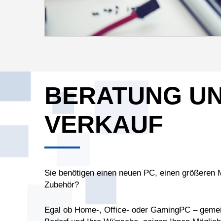
BERATUNG U
VERKAUF
Sie benötigen einen neuen PC, einen größeren M
Zubehör?
Egal ob Home-, Office- oder GamingPC – gemei