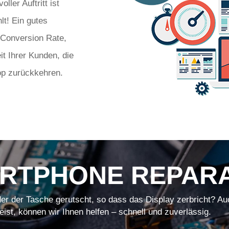
ler Auftritt ist
lt! Ein gutes
 Conversion Rate,
it Ihrer Kunden, die
op zurückkehren.
RTPHONE REPAR
er der Tasche gerutscht, so dass das Display zerbricht? Au
eist, können wir Ihnen helfen – schnell und zuverlässig.