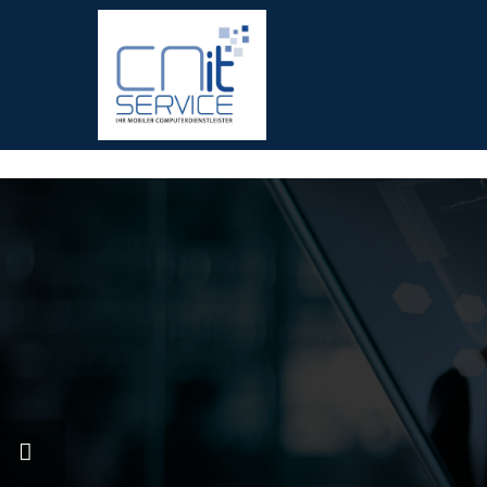
fred meyer gift card
offerte coupon torino
printable v8 v-fus