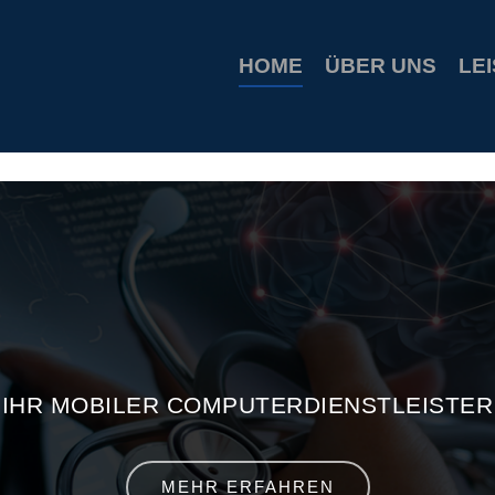
ion coupons
build a bear printable coupon 10
rush music gift
HOME
ÜBER UNS
LE
IHR MOBILER COMPUTERDIENSTLEISTER
MEHR ERFAHREN