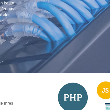
en heute
äfts- und
okales
ei
te Ihres