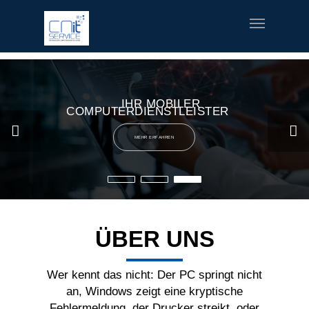
fred meyer gift card
offerte coupon torino
printable v8 v-
fusion coupons
build a bear printable coupon 10
rush music
gifts
special welcome coupon
IHR MOBILER
COMPUTERDIENSTLEISTER
MEHR ERFAHREN
ÜBER UNS
Wer kennt das nicht: Der PC springt nicht
an, Windows zeigt eine kryptische
Fehlermeldung, der Drucker streikt, oder