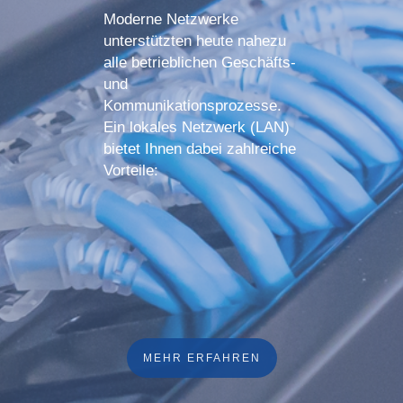
Moderne Netzwerke
unterstützten heute nahezu
alle betrieblichen Geschäfts-
und
Kommunikationsprozesse.
Ein lokales Netzwerk (LAN)
bietet Ihnen dabei zahlreiche
Vorteile:
MEHR ERFAHREN