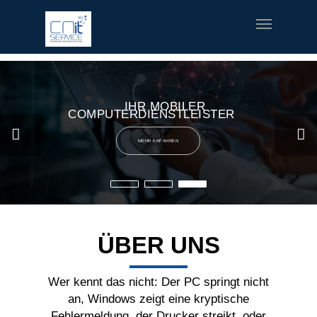
fred meyer gift card
offerte coupon torino
printable v8 v-
fusion coupons
build a bear printable coupon 10
rush music
gifts
special welcome coupon
IHR MOBILER
COMPUTERDIENSTLEISTER
MEHR ERFAHREN
ÜBER UNS
Wer kennt das nicht: Der PC springt nicht
an, Windows zeigt eine kryptische
Fehlermeldung, der Drucker streikt, oder