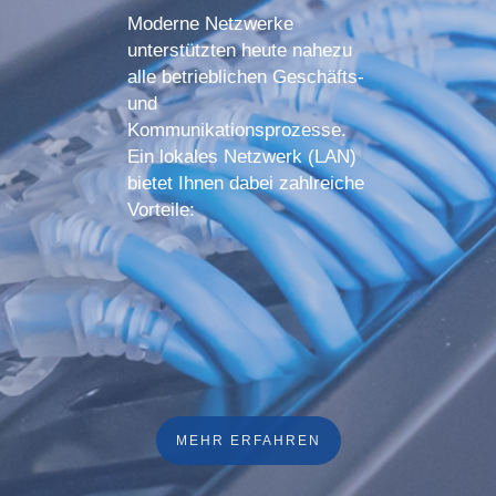
Moderne Netzwerke
unterstützten heute nahezu
alle betrieblichen Geschäfts-
und
Kommunikationsprozesse.
Ein lokales Netzwerk (LAN)
bietet Ihnen dabei zahlreiche
Vorteile:
MEHR ERFAHREN