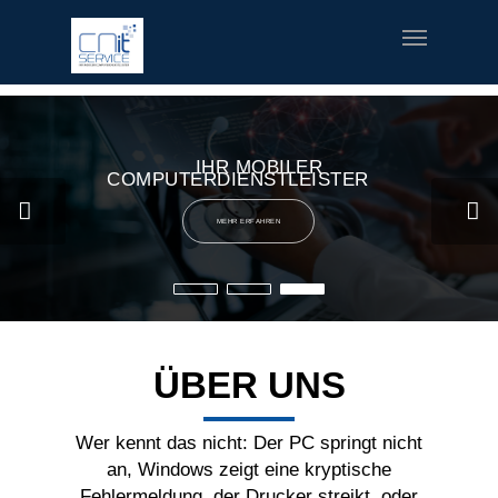
fred meyer gift card
offerte coupon torino
printable v8 v-
fusion coupons
build a bear printable coupon 10
rush music
gifts
special welcome coupon
IHR MOBILER
COMPUTERDIENSTLEISTER
MEHR ERFAHREN
ÜBER UNS
Wer kennt das nicht: Der PC springt nicht
an, Windows zeigt eine kryptische
Fehlermeldung, der Drucker streikt, oder