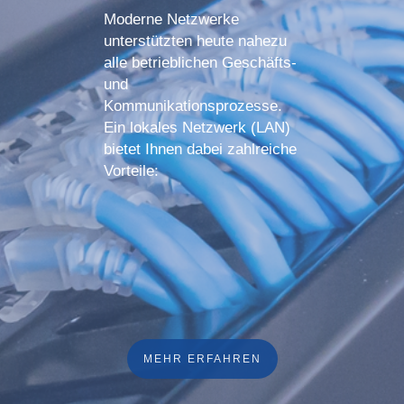
Moderne Netzwerke
unterstützten heute nahezu
alle betrieblichen Geschäfts-
und
Kommunikationsprozesse.
Ein lokales Netzwerk (LAN)
bietet Ihnen dabei zahlreiche
Vorteile:
MEHR ERFAHREN