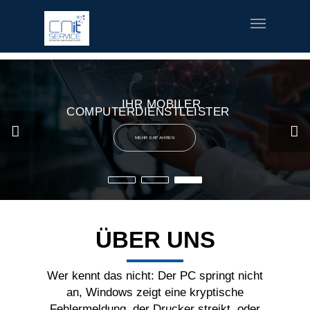
fred meyer gift card
offerte coupon torino
printable v8 v-
fusion coupons
build a bear printable coupon 10
rush music
gifts
special welcome coupon
IHR MOBILER
COMPUTERDIENSTLEISTER
MEHR ERFAHREN
ÜBER UNS
Wer kennt das nicht: Der PC springt nicht
an, Windows zeigt eine kryptische
Fehlermeldung, der Drucker streikt, oder