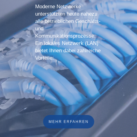
Moderne Netzwerke
unterstützten heute nahezu
alle betrieblichen Geschäfts-
und
Kommunikationsprozesse.
Ein lokales Netzwerk (LAN)
bietet Ihnen dabei zahlreiche
Vorteile:
MEHR ERFAHREN