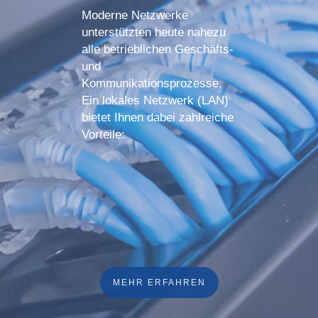
Moderne Netzwerke
unterstützten heute nahezu
alle betrieblichen Geschäfts-
und
Kommunikationsprozesse.
Ein lokales Netzwerk (LAN)
bietet Ihnen dabei zahlreiche
Vorteile:
MEHR ERFAHREN