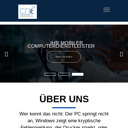
fred meyer gift card
offerte coupon torino
printable v8 v-
fusion coupons
build a bear printable coupon 10
rush music
gifts
special welcome coupon
IHR MOBILER
COMPUTERDIENSTLEISTER
MEHR ERFAHREN
ÜBER UNS
Wer kennt das nicht: Der PC springt nicht
an, Windows zeigt eine kryptische
Fehlermeldung, der Drucker streikt, oder