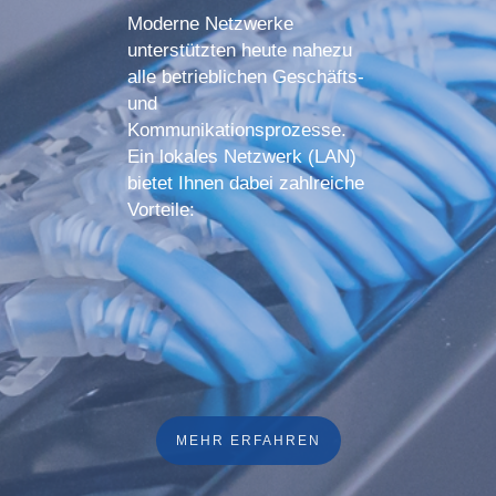
Moderne Netzwerke
unterstützten heute nahezu
alle betrieblichen Geschäfts-
und
Kommunikationsprozesse.
Ein lokales Netzwerk (LAN)
bietet Ihnen dabei zahlreiche
Vorteile:
MEHR ERFAHREN