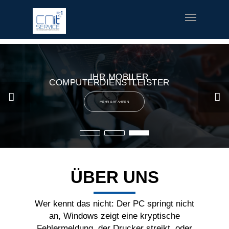
fred meyer gift card
offerte coupon torino
printable v8 v-
fusion coupons
build a bear printable coupon 10
rush music
gifts
special welcome coupon
IHR MOBILER
COMPUTERDIENSTLEISTER
MEHR ERFAHREN
ÜBER UNS
Wer kennt das nicht: Der PC springt nicht
an, Windows zeigt eine kryptische
Fehlermeldung, der Drucker streikt, oder