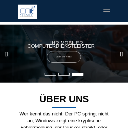
fred meyer gift card
offerte coupon torino
printable v8 v-
fusion coupons
build a bear printable coupon 10
rush music
gifts
special welcome coupon
IHR MOBILER
COMPUTERDIENSTLEISTER
MEHR ERFAHREN
ÜBER UNS
Wer kennt das nicht: Der PC springt nicht
an, Windows zeigt eine kryptische
Fehlermeldung, der Drucker streikt, oder