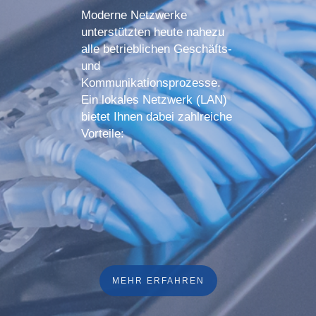
Moderne Netzwerke
unterstützten heute nahezu
alle betrieblichen Geschäfts-
und
Kommunikationsprozesse.
Ein lokales Netzwerk (LAN)
bietet Ihnen dabei zahlreiche
Vorteile:
MEHR ERFAHREN