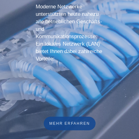
Moderne Netzwerke
unterstützten heute nahezu
alle betrieblichen Geschäfts-
und
Kommunikationsprozesse.
Ein lokales Netzwerk (LAN)
bietet Ihnen dabei zahlreiche
Vorteile:
MEHR ERFAHREN