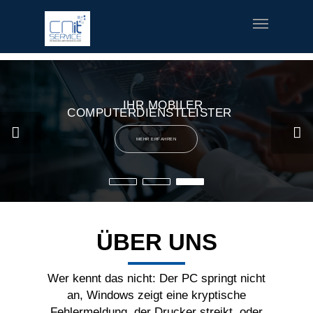
fred meyer gift card
offerte coupon torino
printable v8 v-
fusion coupons
build a bear printable coupon 10
rush music
gifts
special welcome coupon
IHR MOBILER
COMPUTERDIENSTLEISTER
MEHR ERFAHREN
ÜBER UNS
Wer kennt das nicht: Der PC springt nicht
an, Windows zeigt eine kryptische
Fehlermeldung, der Drucker streikt, oder