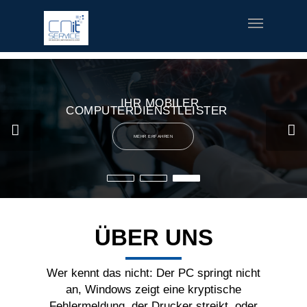
fred meyer gift card
offerte coupon torino
printable v8 v-
fusion coupons
build a bear printable coupon 10
rush music
gifts
special welcome coupon
IHR MOBILER
COMPUTERDIENSTLEISTER
MEHR ERFAHREN
ÜBER UNS
Wer kennt das nicht: Der PC springt nicht
an, Windows zeigt eine kryptische
Fehlermeldung, der Drucker streikt, oder