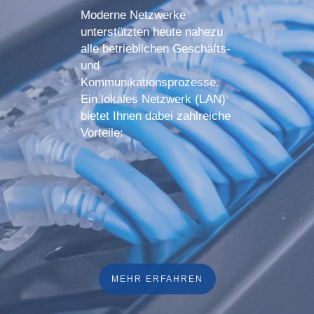
Moderne Netzwerke
unterstützten heute nahezu
alle betrieblichen Geschäfts-
und
Kommunikationsprozesse.
Ein lokales Netzwerk (LAN)
bietet Ihnen dabei zahlreiche
Vorteile:
MEHR ERFAHREN