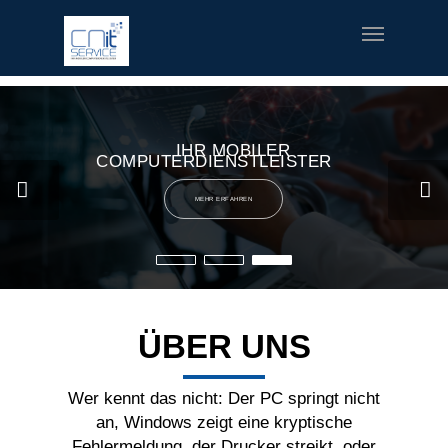
fred meyer gift card
offerte coupon torino
printable v8 v-
fusion coupons
build a bear printable coupon 10
rush music
gifts
special welcome coupon
IHR MOBILER
COMPUTERDIENSTLEISTER
MEHR ERFAHREN
ÜBER UNS
Wer kennt das nicht: Der PC springt nicht
an, Windows zeigt eine kryptische
Fehlermeldung, der Drucker streikt, oder