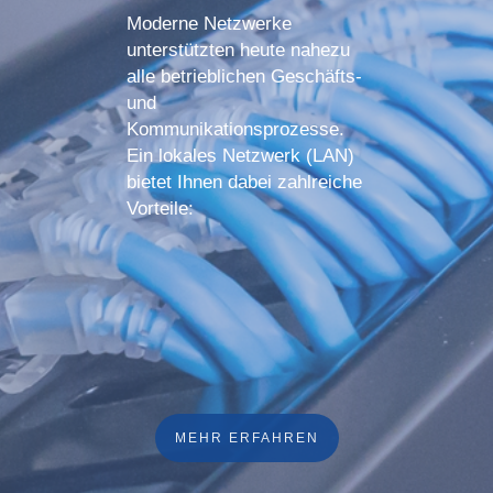
Moderne Netzwerke
unterstützten heute nahezu
alle betrieblichen Geschäfts-
und
Kommunikationsprozesse.
Ein lokales Netzwerk (LAN)
bietet Ihnen dabei zahlreiche
Vorteile:
MEHR ERFAHREN