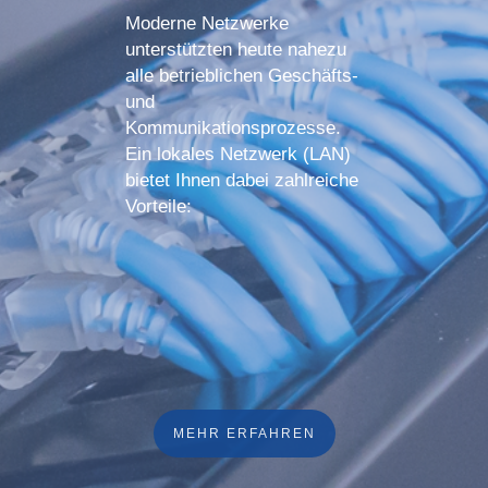
Moderne Netzwerke
unterstützten heute nahezu
alle betrieblichen Geschäfts-
und
Kommunikationsprozesse.
Ein lokales Netzwerk (LAN)
bietet Ihnen dabei zahlreiche
Vorteile:
MEHR ERFAHREN