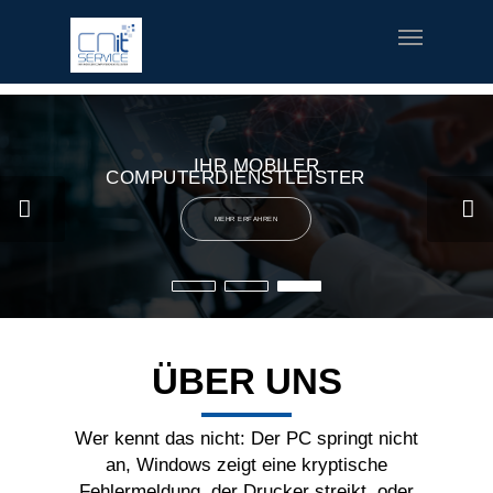
fred meyer gift card
offerte coupon torino
printable v8 v-
fusion coupons
build a bear printable coupon 10
rush music
gifts
special welcome coupon
IHR MOBILER
COMPUTERDIENSTLEISTER
MEHR ERFAHREN
ÜBER UNS
Wer kennt das nicht: Der PC springt nicht
an, Windows zeigt eine kryptische
Fehlermeldung, der Drucker streikt, oder